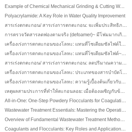
Example of Chemical Mechanical Grinding & Cutting Wastewater Treatment - High Efficiency Measurement Report of New Generation Energy Powder Flocculant PART III
Polyacrylamide: A Key Role in Water Quality Improvement
สารเร่งตกตะกอน/ สารเร่งการตกตะกอน: จะเพิ่มประสิทธิภาพขั้นตอนการแข็งตัวและการตกตะกอนในการบำบัดน้ำเสียได้อย่างไร!? (thai)
การตรวจวัดสารลดฟองตามจริง (defoamer)~ มีโฟมมากเกินไปในถังบำบัดน้ำเสีย สารลดฟองที่ปราศจากซิลิโคนสามารถช่วยได้! (thai)
เครื่องเร่งการตกตะกอนของโลหะ: แทนที่โซเดียมซัลไฟด์ในฐานะสารกำจัดทองแดงที่มีฤทธิ์สูงและนำกลับคืนมาในการบำบัดน้ำเสียโลหะหนักทองแดง PCB! (thai)
เครื่องเร่งการตกตะกอนของโลหะ: แทนที่โซเดียมซัลไฟด์~ สารบำบัดโลหะหนักที่เป็นมิตรต่อสิ่งแวดล้อม!บำบัดน้ำเสียที่มีทองแดงหรือสังกะสี~(thai)
สารเร่งตกตะกอน/ สารเร่งการตกตะกอน: ลดปริมาณความชื้นและปริมาณการผลิตของตะกอน ~ สารตกตะกอนแบบผงขนาดเดียว (thai)
เครื่องเร่งการตกตะกอนของโลหะ: ประเภทของสารบำบัดโลหะหนักในการบำบัดน้ำเสียโลหะหนัก~(thai)
เครื่องเร่งการตกตะกอนของโลหะ: ความรู้เบื้องต้นเกี่ยวกับการบำบัดการตกตะกอนด้วยอัลคาไลน์ออกไซด์ของน้ำเสียโลหะหนัก~(thai)
เหตุผลสามประการที่ทำให้ตะกอนลอย: เมื่อต้องเผชิญกับข้อกำหนดที่เข้มงวดสำหรับอนุภาคแขวนลอยในน้ำระบาย สิ่งสำคัญอันดับแรกคือการแก้ปัญหาตะกอน/เจลาตินลอยตัว!! (Coagulation, flocculation/agglomeration)(thai)
All-in-One: One-Step Powdery Flocculants for Coagulation, Decolorization, and Sludge Reduction (v2)
Wastewater Treatment Essentials: Mastering the Operational Techniques of Coagulation and Flocculation!
Overview of Fundamental Wastewater Treatment Methods: Introduction to Three Key Techniques
Coagulants and Flocculants: Key Roles and Applications in Water Treatment