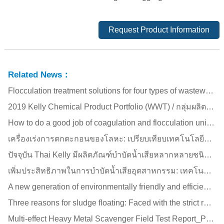
Request Product Information
Related News：
Flocculation treatment solutions for four types of wastewater - new generation high-efficiency flocculant actual measurement report PART II (sludge reduction/concrete coagulation)
2019 Kelly Chemical Product Portfolio (WWT) / กลุ่มผลิตภัณฑ์ (ทำความสะอาดสารเคมีเพื่อบำบัดน้ำเสีย )
How to do a good job of coagulation and flocculation unit in wastewater treatment!?
เครื่องเร่งการตกตะกอนของโลหะ: เปรียบเทียบเทคโนโลยีบำบัดน้ำเสียโลหะหนักสี่เทคโนโลยี: คุณกำลังประเมินตัวเลือกการบำบัด คุณได้เลือกวิธีการที่ถูกต้องแล้วหรือยัง (การบำบัดโลหะหนัก ตอนที่ II) (thai)
ปัจจุบัน Thai Kelly มีผลิตภัณฑ์บำบัดน้ำเสียหลากหลายชนิด (thai)
เพิ่มประสิทธิภาพในการบำบัดน้ำเสียอุตสาหกรรม: เทคโนโลยีการใช้ผงหลุดสารตกตะกอนล่าสุด - การเตรียมการด้วยเทคโนโลยีฟิล์มบาง (thai)
A new generation of environmentally friendly and efficient recapture agent, containing no sodium sulfide! Suitable for treating copper-containing wastewater and zinc-containing wastewater!
Three reasons for sludge floating: Faced with the strict requirements for suspended particles in discharge water, the first priority is to solve the problem of sludge/gelatin floating!! (Coagulation, flocculation/agglomeration Part II)
Multi-effect Heavy Metal Scavenger Field Test Report_Plexon® Part I