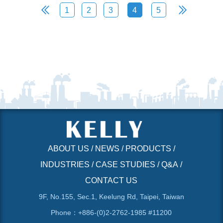
1
2
3
4
5
ABOUT US
/
NEWS
/
PRODUCTS
/
INDUSTRIES
/
CASE STUDIES
/
Q&A
/
CONTACT US
9F, No.155, Sec.1, Keelung Rd, Taipei, Taiwan
Phone：+886-(0)2-2762-1985 #11200