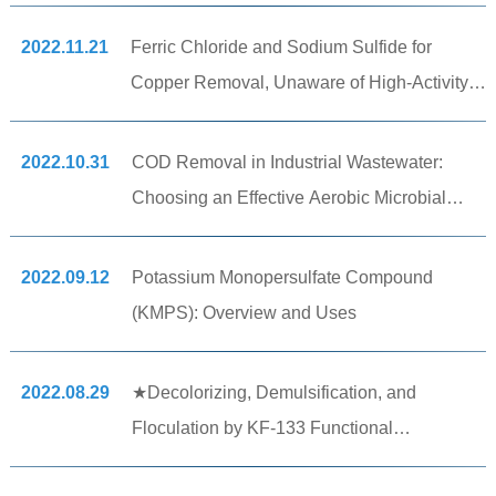
You Should Know! (v2)
2022.11.21
Ferric Chloride and Sodium Sulfide for
Copper Removal, Unaware of High-Activity
Copper Precipitation Agents (v2)
2022.10.31
COD Removal in Industrial Wastewater:
Choosing an Effective Aerobic Microbial
Treatment (v2)
2022.09.12
Potassium Monopersulfate Compound
(KMPS): Overview and Uses
2022.08.29
★Decolorizing, Demulsification, and
Floculation by KF-133 Functional
Coagulants.★