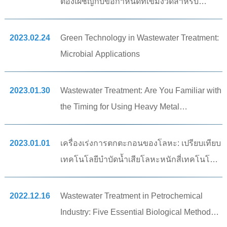
ต้องเผชิญกับข้อกำหนดที่เข้มงวดสำหรับ
อนุภาคแขวนลอยในน้ำระบาย สิ่งสำคัญอันดับ
แรกคือการแก้ปัญหาตะกอน/เจลาตินลอยตัว!!
2023.02.24
Green Technology in Wastewater Treatment:
(Coagulation, flocculation/agglomeration)
Microbial Applications
(thai)
2023.01.30
Wastewater Treatment: Are You Familiar with
the Timing for Using Heavy Metal
precipitants?(v2)
2023.01.01
เครื่องเร่งการตกตะกอนของโลหะ: เปรียบเทียบ
เทคโนโลยีบำบัดน้ำเสียโลหะหนักสี่เทคโนโลยี:
คุณกำลังประเมินตัวเลือกการบำบัด คุณได้
เลือกวิธีการที่ถูกต้องแล้วหรือยัง (การบำบัด
2022.12.16
Wastewater Treatment in Petrochemical
โลหะหนัก ตอนที่ II) (thai)
Industry: Five Essential Biological Methods