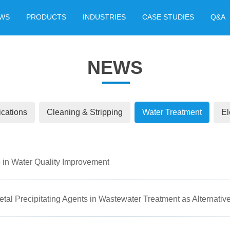
WS
PRODUCTS
INDUSTRIES
CASE STUDIES
Q&A
NEWS
ications
Cleaning & Stripping
Water Treatment
El
 in Water Quality Improvement
tal Precipitating Agents in Wastewater Treatment as Alternativ