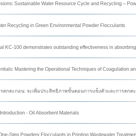
sions: Sustainable Water Resource Cycle and Recycling – Pow
ter Recycling in Green Environmental Powder Flocculants
ial KC-100 demonstrates outstanding effectiveness in absorbing
tials: Mastering the Operational Techniques of Coagulation an
รตกตะกอน: จะเพิ่มประสิทธิภาพขั้นตอนการแข็งตัวและการตกตะกอ
ntroduction - Oil Absorbent Materials
 One-Step Powdery Flocculants in Printing Wastewater Treatmen